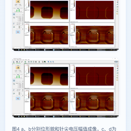
图4 a、b分别位形貌和针尖电压幅值成像，c、d为