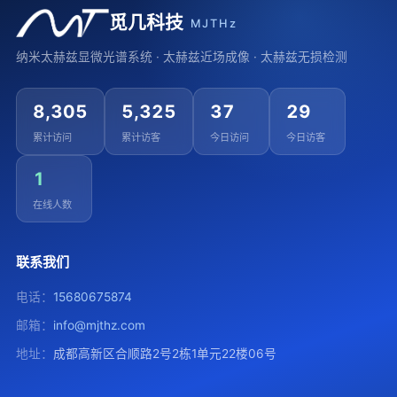
觅几科技
MJTHz
纳米太赫兹显微光谱系统 · 太赫兹近场成像 · 太赫兹无损检测
8,305
5,325
37
29
累计访问
累计访客
今日访问
今日访客
1
在线人数
联系我们
电话：
15680675874
邮箱：
info@mjthz.com
地址：
成都高新区合顺路2号2栋1单元22楼06号