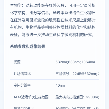
生物学：动转动能级在红外波段，可用于定量分析
化学结构、组分等信息。通过本系统结合生化物质
在红外及可见光波段的敏感性在纳米尺度上能够对
有机物、生物样品等相关软物质材料的化学和结构
表征，能够进一步推动生命科学微观机制的研究。
系统参数和成像结果
光源
532nm;633nm; 1064nm
近场信噪比
三阶信号：22dB@532nm; 26dB@6
空间分辨率
40nm
AFM近场单次扫描范围
最大横向扫描范围：>90μm; 最大
光学CCD相机
10倍物镜（长工作距离）•彩色摄像机，