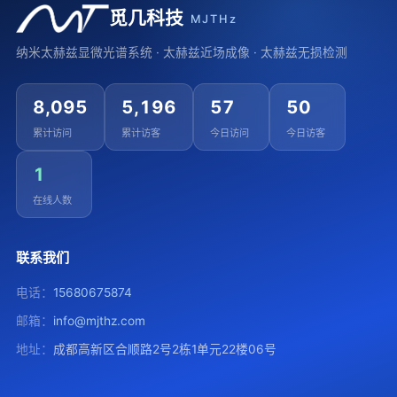
觅几科技
MJTHz
纳米太赫兹显微光谱系统 · 太赫兹近场成像 · 太赫兹无损检测
8,095
5,196
57
50
累计访问
累计访客
今日访问
今日访客
1
在线人数
联系我们
电话：
15680675874
邮箱：
info@mjthz.com
地址：
成都高新区合顺路2号2栋1单元22楼06号