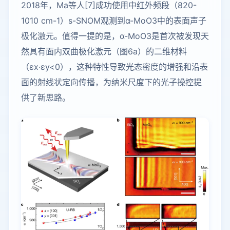
2018年，Ma等人[7]成功使用中红外频段（820-
1010 cm-1）s-SNOM观测到α-MoO3中的表面声子
极化激元。值得一提的是，α-MoO3是首次被发现天
然具有面内双曲极化激元（图6a）的二维材料
（εx·εy<0），这种特性导致光态密度的增强和沿表
面的射线状定向传播，为纳米尺度下的光子操控提
供了新思路。