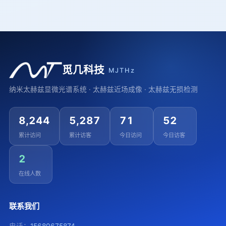
觅几科技
MJTHz
纳米太赫兹显微光谱系统 · 太赫兹近场成像 · 太赫兹无损检测
8,244
5,287
71
52
累计访问
累计访客
今日访问
今日访客
2
在线人数
联系我们