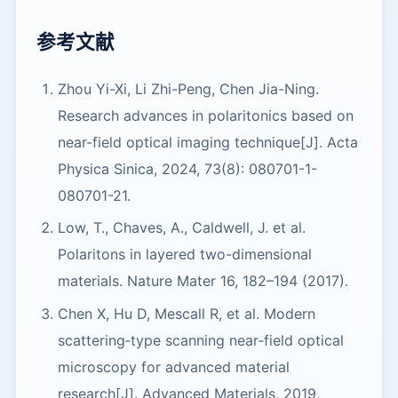
参考文献
Zhou Yi-Xi, Li Zhi-Peng, Chen Jia-Ning.
Research advances in polaritonics based on
near-field optical imaging technique[J]. Acta
Physica Sinica, 2024, 73(8): 080701-1-
080701-21.
Low, T., Chaves, A., Caldwell, J. et al.
Polaritons in layered two-dimensional
materials. Nature Mater 16, 182–194 (2017).
Chen X, Hu D, Mescall R, et al. Modern
scattering‐type scanning near‐field optical
microscopy for advanced material
research[J]. Advanced Materials, 2019,